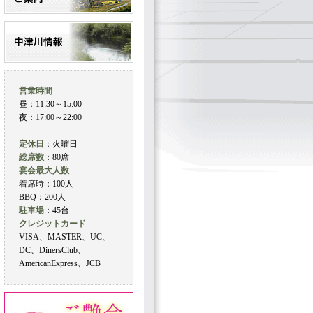
営業時間
昼：11:30～15:00
夜：17:00～22:00
定休日
：火曜日
総席数
：80席
宴会最大人数
着席時：100人
BBQ：200人
駐車場
：45台
クレジットカード
VISA、MASTER、UC、
DC、DinersClub、
AmericanExpress、JCB