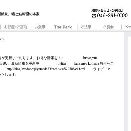
川鉱泉。猪と鮎料理の本家
ns
検索 女将が更新しております。お得な情報を！！ Instagram
ペットとBBQ、最新情報を更新中 twitter kansenso komaya 観泉荘こ
g.livedoor.jp/yamada33/archives/52250649.html ライブドア
いたします。