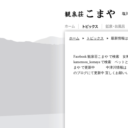
塩
ホーム
トピックス
最新情報はs
Facebook 観泉荘こまや で
kansensou_komaya で検索 
まや で更新中 中津川情報は http://blo
のブログにて更新中 宜しくお願い