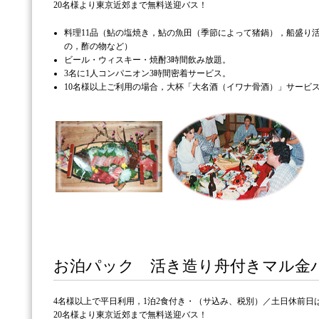
20名様より東京近郊まで無料送迎バス！
料理11品（鮎の塩焼き，鮎の魚田（季節によって猪鍋），船盛り
の，酢の物など）
ビール・ウィスキー・焼酎3時間飲み放題。
3名に1人コンパニオン3時間密着サービス。
10名様以上ご利用の場合，大杯「大名酒（イワナ骨酒）」サービ
お泊パック 活き造り舟付きマル金パッ
4名様以上で平日利用，1泊2食付き・（サ込み、税別）／土日休前日は5
20名様より東京近郊まで無料送迎バス！