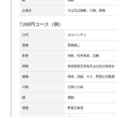
鍋
鹿鍋
お凌ぎ
そば又は御飯、汁物、香物
7,000円コース（例）
口代
カルパッチョ
蒸物
茶碗蒸し
刺身
本鮪、牡丹海老、活鯛
焼物
有頭海老又岩魚又は山女の塩焼き
揚物
海老、烏賊、キス、野菜の天麩羅
小附
日替り小鉢
鍋
鹿鍋
煮物
野菜又角煮