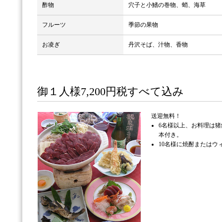
酢物
穴子と小鰭の巻物、蛸、海草
フルーツ
季節の果物
お凌ぎ
丹沢そば、汁物、香物
御１人様7,200円税すべて込み
送迎無料！
6名様以上、お料理は猪
本付き。
10名様に焼酎またはウ