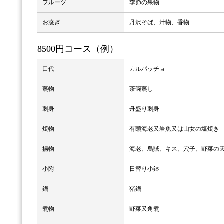
フルーツ
季節の果物
お凌ぎ
丹沢そば、汁物、香物
8500円コース（例）
口代
カルパッチョ
蒸物
茶碗蒸し
刺身
舟盛り刺身
焼物
有頭海老又岩魚又は山女の塩焼き
揚物
海老、烏賊、キス、穴子、野菜の
小附
日替り小鉢
鍋
猪鍋
煮物
野菜又角煮