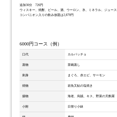
追加30分 726円
ウィスキー、焼酎、ビール、酒、ウーロン、氷、ミネラル、ジュース
コンパニオン入りの飲み放題は2,879円
6000円コース（例）
口代
カルパッチョ
蒸物
茶碗蒸し
刺身
まぐろ、赤エビ、サーモン
焼物
岩魚又鮎の塩焼き
揚物
海老、烏賊、キス、野菜の天麩羅
小附
日替り小鉢