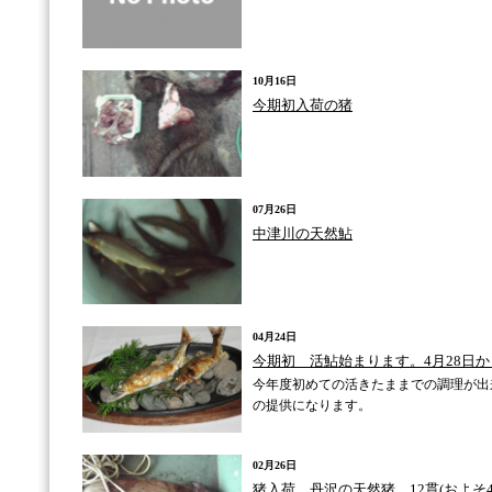
10月16日
今期初入荷の猪
07月26日
中津川の天然鮎
04月24日
今期初 活鮎始まります。4月28日か
今年度初めての活きたままでの調理が出来
の提供になります。
02月26日
猪入荷 丹沢の天然猪。12貫(およそ