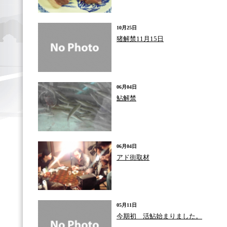
10月25日
猪解禁11月15日
06月04日
鮎解禁
06月04日
アド街取材
05月11日
今期初 活鮎始まりました。