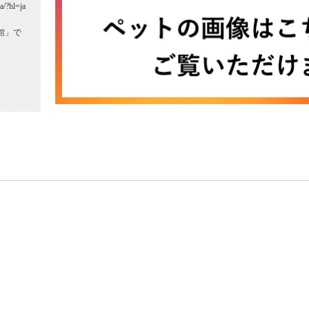
a/?hl=ja
館」で