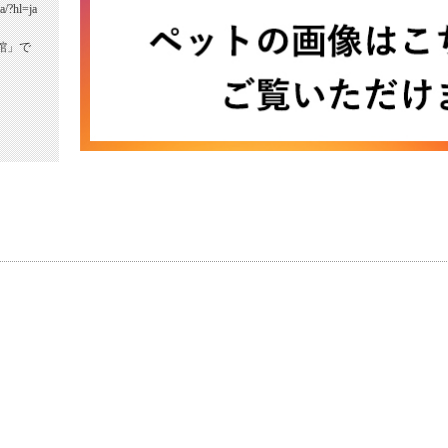
a/?hl=ja
館」で