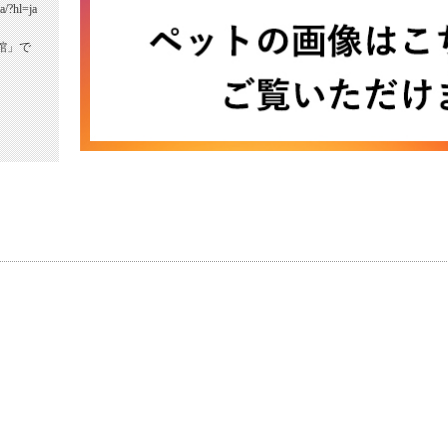
a/?hl=ja
館」で