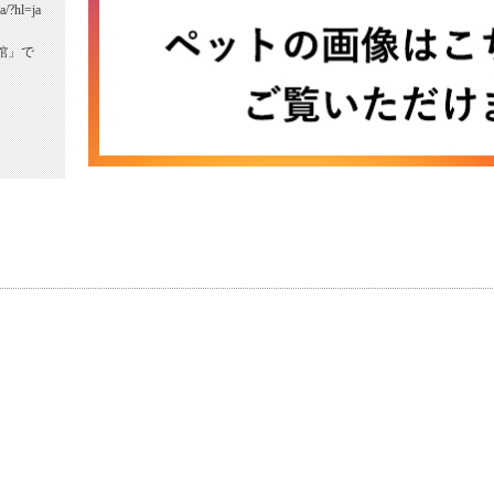
a/?hl=ja
館」で