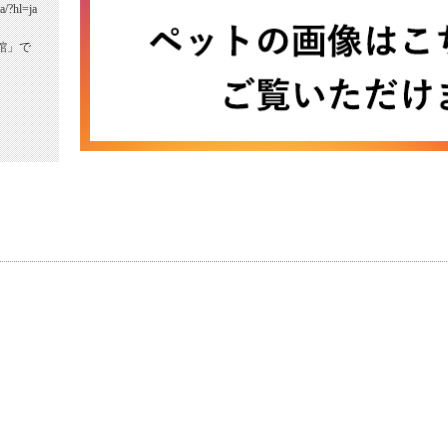
a/?hl=ja
館」で